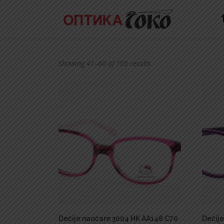
Skip
to
content
Showing 41–60 of 105 results
Dečije naočare 3004 HK AA148 C70
Dečij