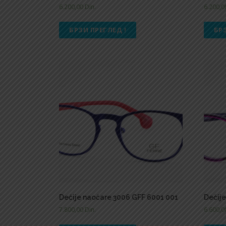
6.200,00
Din.
6.200,
БРЗИ ПРЕГЛЕД !
БР
Dečije naočare 3006 GFF 6001 001
Dečij
7.800,00
Din.
6.600,