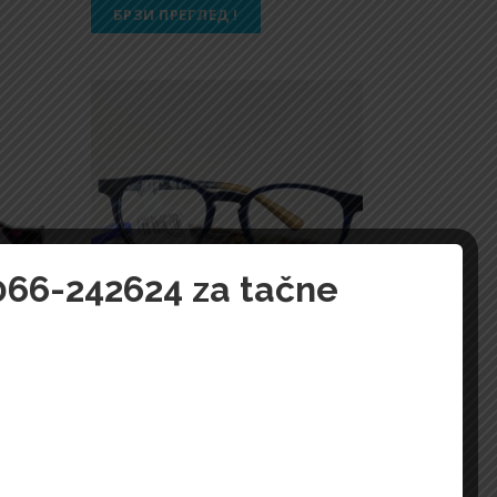
БРЗИ ПРЕГЛЕД !
 066-242624 za tačne
9 C68
Dečije naočare Avengers-3005 DA
AA031 C07
7.000,00
Din.
БРЗИ ПРЕГЛЕД !