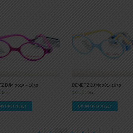
Z DJM 0015 – 1630
DEMETZ DJM0081- 1630
00
Din.
5.000,00
Din.
ЗИ ПРЕГЛЕД !
БРЗИ ПРЕГЛЕД !
←
1
2
3
4
5
6
→