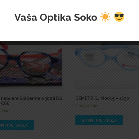
Vaša Optika Soko
e naočare Spiderman-3008 DS
DEMETZ DJ M0015 – 1630
 C66
5.000,00
Din.
00
Din.
БРЗИ ПРЕГЛЕД !
ЗИ ПРЕГЛЕД !