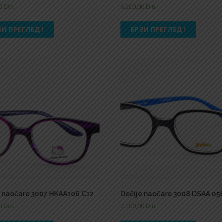
00
Din.
6.200,00
Din.
ЗИ ПРЕГЛЕД !
БРЗИ ПРЕГЛЕД !
e naočare 3007 HKAA106 C12
Dečije naočare 3008 DSAA 05
00
Din.
7.100,00
Din.