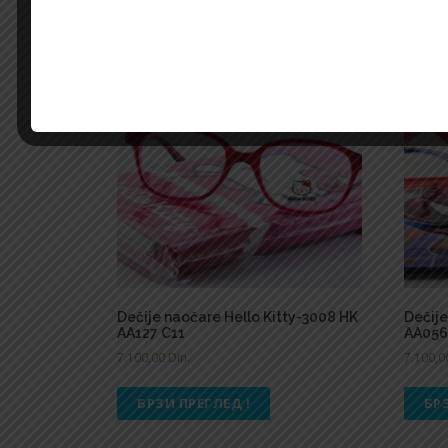
Dečije naočare Hello Kitty-3008 HK
Dečij
AA127 C11
AA056
7.100,00
Din.
7.100,
БРЗИ ПРЕГЛЕД !
БР