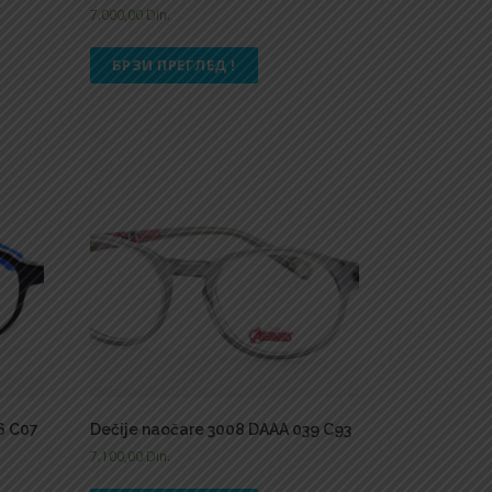
7.000,00
Din.
БРЗИ ПРЕГЛЕД !
6 C07
Dečije naočare 3008 DAAA 039 C93
7.100,00
Din.