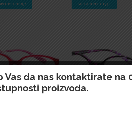
ЗИ ПРЕГЛЕД !
БРЗИ ПРЕГЛЕД !
imo Vas da nas kontaktirate na
stupnosti proizvoda.
 naočare 3008 HKAA 127 C11
Dečije naočare 3008 HKAA12
00
Din.
7.100,00
Din.
ЗИ ПРЕГЛЕД !
БРЗИ ПРЕГЛЕД !