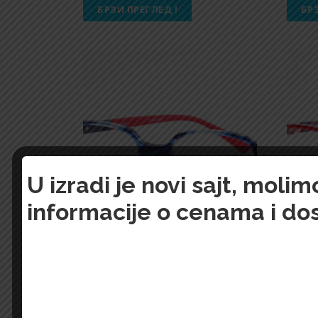
БРЗИ ПРЕГЛЕД !
БР
U izradi je novi sajt, mol
informacije o cenama i do
Dečije naočare 3008 DSAA 056 C66
Dečije
7.100,00
Din.
7.100,
БРЗИ ПРЕГЛЕД !
БР