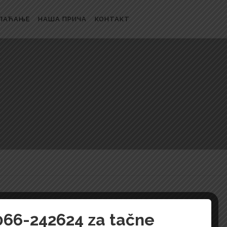
ЛАЋАЊЕ
НАША ПРИЧА
КОНТАКТ
 066-242624 za tačne