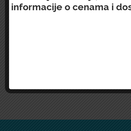
informacije o cenama i do
Username or email address
*
Password
*
Remember me
LOG IN
Lost your password?