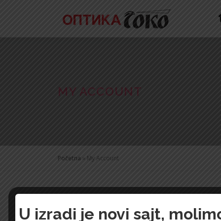
Skip
to
content
MY ACCOUNT
Početna
»
My Account
Login
U izradi je novi sajt, mol