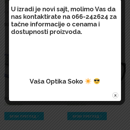
6.900,00
Din.
U izradi je novi sajt, molimo Vas da
Categories:
СПОРТСКЕ НАОЧАРЕ
,
СПОРТСКЕ СУНЧАНЕ
nas kontaktirate na 066-242624 za
tačne informacije o cenama i
RELATED PRODUCTS
dostupnosti proizvoda.
Vaša Optika Soko
DANLEES – 1033
SPORT – 3512 OZ585 0D
5.000,00
Din.
6.900,00
Din.
БРЗИ ПРЕГЛЕД !
БРЗИ ПРЕГЛЕД !