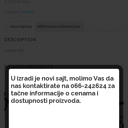
9.100,00
Din.
Category:
Arnette
Description
Additional information
DESCRIPTION
Arnette-028
RELATED PRODUCTS
U izradi je novi sajt, molimo Vas da
nas kontaktirate na 066-242624 za
tačne informacije o cenama i
dostupnosti proizvoda.