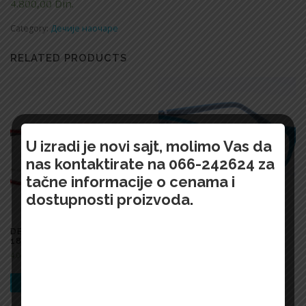
4.800,00
Din.
Category:
Дечије наочаре
RELATED PRODUCTS
U izradi je novi sajt, molimo Vas da
nas kontaktirate na 066-242624 za
tačne informacije o cenama i
dostupnosti proizvoda.
DEČIJE NAOČARE 1066 DB
ДЕЧИЈЕ НАОЧАРЕ 1008
1804 C7
80314 45
4.000,00
Din.
3.900,00
Din.
БРЗИ ПРЕГЛЕД !
БРЗИ ПРЕГЛЕД !