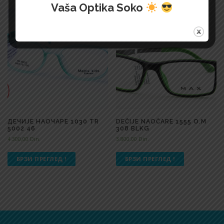
Vaša Optika Soko
ДЕЧИЈЕ НАОЧАРЕ 1030 TR
DEČIJE NAOČARE 1555 O.M
5002 46
308 BLKG
4.300,00
Din.
3.800,00
Din.
БРЗИ ПРЕГЛЕД !
БРЗИ ПРЕГЛЕД !