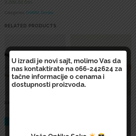
3.200,00
Din.
Categories:
CHARM
,
Ženske
RELATED PRODUCTS
U izradi je novi sajt, molimo Vas da
nas kontaktirate na 066-242624 za
tačne informacije o cenama i
dostupnosti proizvoda.
D&G-2880
VO2622-F
29.700,00
Din.
3.100,00
Din.
БРЗИ ПРЕГЛЕД !
БРЗИ ПРЕГЛЕД !