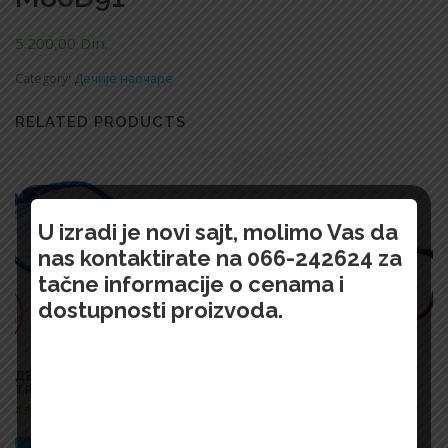
5.200,00
Din.
Category:
Дечије наочаре
RELATED PRODUCTS
U izradi je novi sajt, molimo Vas da
nas kontaktirate na 066-242624 za
tačne informacije o cenama i
dostupnosti proizvoda.
ДЕЧИЈЕ НАОЧАРЕ 1030
DEČIJE NAOČARE 1540 PB
TR5012 47
62321 C3
4.300,00
Din.
3.900,00
Din.