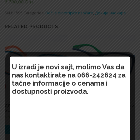
6.700,00
Din.
SKU:
1595
Categories:
Dečije dioptrijske naočare
,
Дечије наочаре
RELATED PRODUCTS
U izradi je novi sajt, molimo Vas da
nas kontaktirate na 066-242624 za
tačne informacije o cenama i
dostupnosti proizvoda.
ДЕЧИЈЕ НАОЧАРЕ 1507
ДЕЧИЈЕ НАОЧАРЕ 3510 6002
SE305 0903 45
E 49
4.300,00
Din.
4.200,00
Din.
БРЗИ ПРЕГЛЕД !
БРЗИ ПРЕГЛЕД !