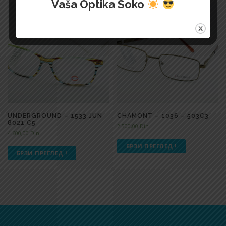
Vaša Optika Soko
UNDERGROUND – 1533 JUN
CHAMONT – 1036 – 503C3
8021 C5
2.500,00
Din.
4.600,00
Din.
БРЗИ ПРЕГЛЕД !
БРЗИ ПРЕГЛЕД !