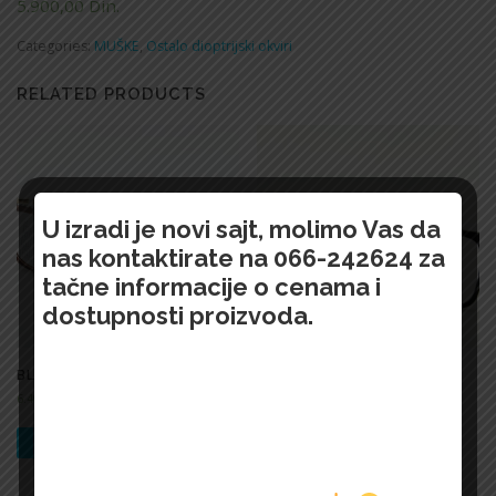
5.900,00
Din.
Categories:
MUŠKE
,
Ostalo dioptrijski okviri
RELATED PRODUCTS
U izradi je novi sajt, molimo Vas da
nas kontaktirate na 066-242624 za
tačne informacije o cenama i
dostupnosti proizvoda.
BLOOM – 1537 RT 1121
VO2612-B
6.400,00
Din.
3.100,00
Din.
БРЗИ ПРЕГЛЕД !
БРЗИ ПРЕГЛЕД !