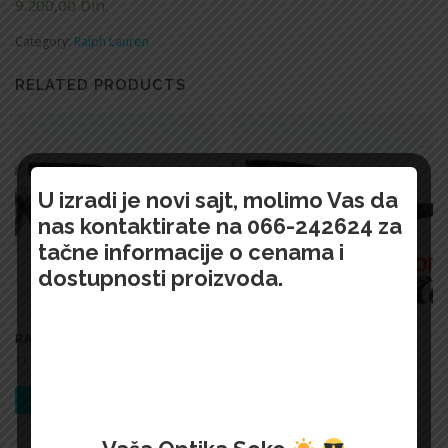
9.200,00
Din.
Category:
Ralph Lauren
RELATED PRODUCTS
U izradi je novi sajt, molimo Vas da
nas kontaktirate na 066-242624 za
tačne informacije o cenama i
dostupnosti proizvoda.
RALPH-LAUREN-2039
RALPH-LAUREN-2041
11.100,00
Din.
9.800,00
Din.
БРЗИ ПРЕГЛЕД !
БРЗИ ПРЕГЛЕД !