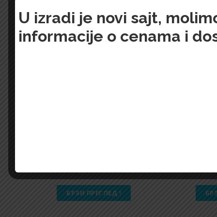
RELATED PRODUCTS
U izradi je novi sajt, mol
informacije o cenama i do
RALPH-LAUREN-5500
RALP
11.800,00
Din.
13.800
БРЗИ ПРЕГЛЕД !
БР