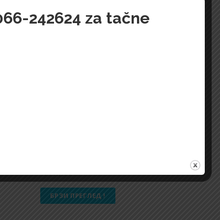
 066-242624 za tačne
RALPH-LAUREN-5520
16.000,00
Din.
БРЗИ ПРЕГЛЕД !