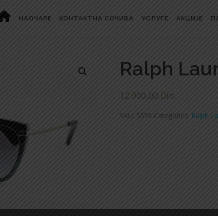
НАОЧАРЕ
КОНТАКТНА СОЧИВА
УСЛУГЕ
АКЦИЈЕ
П
Ralph Lau
12.900,00
Din.
SKU:
5559
Categories:
Ralph L