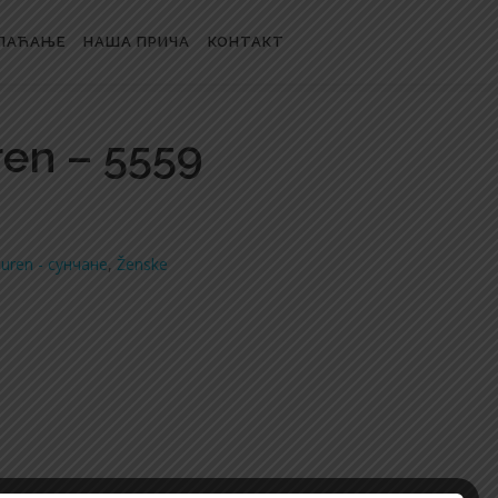
ЛАЋАЊЕ
НАША ПРИЧА
КОНТАКТ
ren – 5559
auren - сунчане
,
Ženske