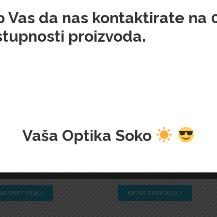
imo Vas da nas kontaktirate na
stupnosti proizvoda.
Vaša Optika Soko
H-LAUREN-5532
RALPH-LAUREN-5515
,00
Din.
22.100,00
Din.
ЗИ ПРЕГЛЕД !
БРЗИ ПРЕГЛЕД !