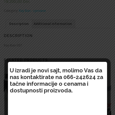
18.200,00
Din.
Category:
Ray Ban - сунчане
Description
Additional information
DESCRIPTION
Ray-Ban-037
RELATED PRODUCTS
U izradi je novi sajt, molimo Vas da
nas kontaktirate na 066-242624 za
tačne informacije o cenama i
dostupnosti proizvoda.