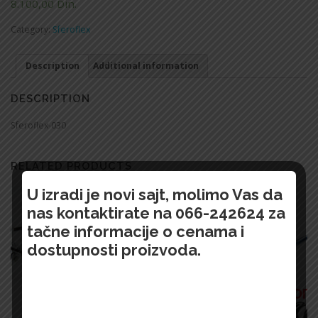
8.100,00
Din.
Category:
Sferoflex
Description
Additional information
DESCRIPTION
Sferoflex-030
RELATED PRODUCTS
U izradi je novi sajt, molimo Vas da
nas kontaktirate na 066-242624 za
tačne informacije o cenama i
dostupnosti proizvoda.