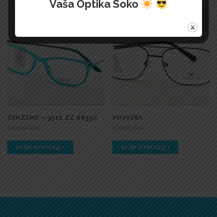
Vaša Optika Soko
ZENZERO – 3511 ZZ 6833C
VO2028A
6.900,00
Din.
3.100,00
Din.
БРЗИ ПРЕГЛЕД !
БРЗИ ПРЕГЛЕД !