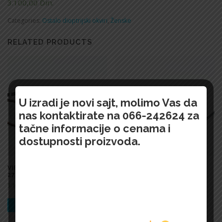
3.100,00
Din.
Categories:
Ostalo dioptrijski okviri
,
Ženske
RELATED PRODUCTS
U izradi je novi sajt, molimo Vas da
nas kontaktirate na 066-242624 za
tačne informacije o cenama i
dostupnosti proizvoda.
VIEWOPTICS – 3502 VO
VIEWOPTICS – 3515 VO
2748B
2024A
3.100,00
Din.
3.100,00
Din.
БРЗИ ПРЕГЛЕД !
БРЗИ ПРЕГЛЕД !