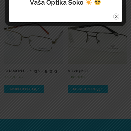
Vaša Optika Soko
CHAMONT – 1036 – 503C3
VO2032-B
2.500,00
Din.
3.100,00
Din.
БРЗИ ПРЕГЛЕД !
БРЗИ ПРЕГЛЕД !