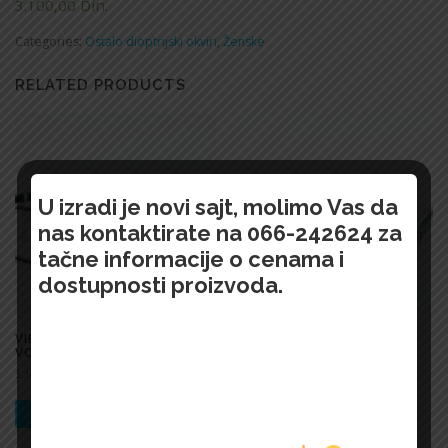
3.100,00
Din.
Categories:
Ostalo dioptrijski okviri
,
Ženske
RELATED PRODUCTS
U izradi je novi sajt, molimo Vas da
nas kontaktirate na 066-242624 za
tačne informacije o cenama i
dostupnosti proizvoda.
VIEWOPTICS – 3502
VIEWOPTICS – 3502 VO
VO2612C
2600G
3.100,00
Din.
3.100,00
Din.
БРЗИ ПРЕГЛЕД !
БРЗИ ПРЕГЛЕД !