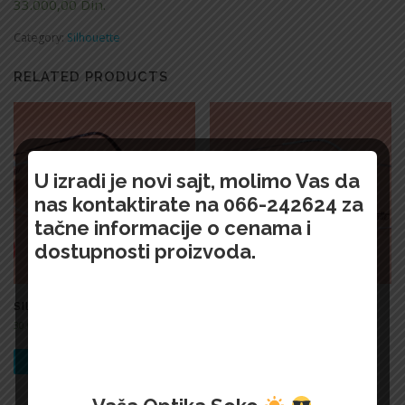
33.000,00
Din.
Category:
Silhouette
RELATED PRODUCTS
U izradi je novi sajt, molimo Vas da
nas kontaktirate na 066-242624 za
tačne informacije o cenama i
dostupnosti proizvoda.
SILHOUETTE-7021
SILHOUETTE-7017
30.000,00
Din.
30.000,00
Din.
БРЗИ ПРЕГЛЕД !
БРЗИ ПРЕГЛЕД !