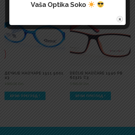
Vaša Optika Soko
ДЕЧИЈЕ НАОЧАРЕ 1511 5001
DEČIJE NAOČARE 1540 PB
43
62321 C3
4.800,00
Din.
3.900,00
Din.
БРЗИ ПРЕГЛЕД !
БРЗИ ПРЕГЛЕД !