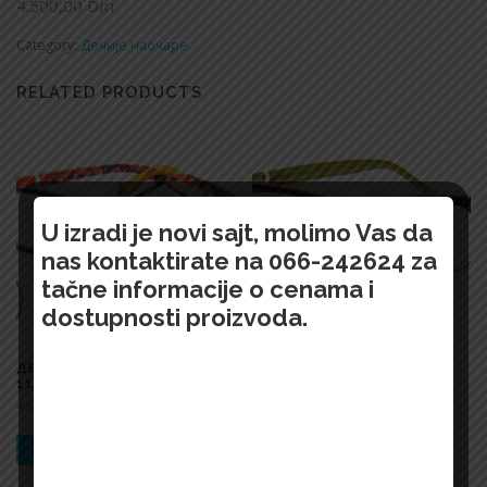
4.500,00
Din.
Category:
Дечије наочаре
RELATED PRODUCTS
U izradi je novi sajt, molimo Vas da
nas kontaktirate na 066-242624 za
tačne informacije o cenama i
dostupnosti proizvoda.
ДЕЧИЈЕ НАОЧАРЕ 1503 OP
ДЕЧИЈЕ НАОЧАРЕ 1507
1165 48
SE310 1409 45
4.800,00
Din.
4.300,00
Din.
БРЗИ ПРЕГЛЕД !
БРЗИ ПРЕГЛЕД !