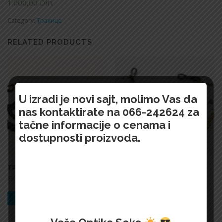
1.000,00
Din.
Category:
Тракице
RELATED PRODUCTS
U izradi je novi sajt, molimo Vas da
nas kontaktirate na 066-242624 za
tačne informacije o cenama i
dostupnosti proizvoda.
ТРАКИЦА-159
ТРАКИЦА-162
350,00
Din.
1.000,00
Din.
БРЗИ ПРЕГЛЕД !
БРЗИ ПРЕГЛЕД !