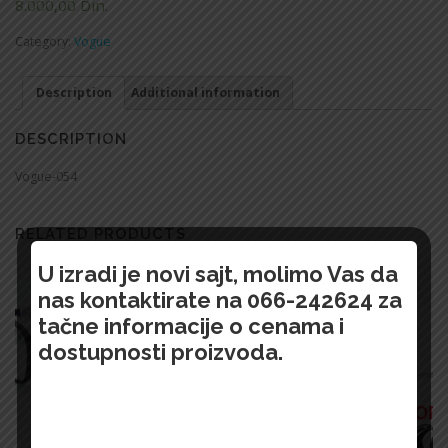
8.000,00
Din.
Category:
Vogue
Description
Additional information
DESCRIPTION
Vogue-054
RELATED PRODUCTS
U izradi je novi sajt, molimo Vas da
nas kontaktirate na 066-242624 za
tačne informacije o cenama i
dostupnosti proizvoda.