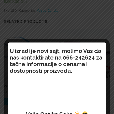
8.300,00
Din.
SKU:
2304
Categories:
Vogue
,
Ženske
RELATED PRODUCTS
U izradi je novi sajt, molimo Vas da
nas kontaktirate na 066-242624 za
tačne informacije o cenama i
dostupnosti proizvoda.
VOGUE-2259
VOGUE-2223
9.800,00
Din.
8.900,00
Din.
БРЗИ ПРЕГЛЕД !
БРЗИ ПРЕГЛЕД !