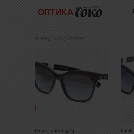
Skip
to
content
Showing 1–20 of 22 results
Ralph-Lauren-5523
Ralph