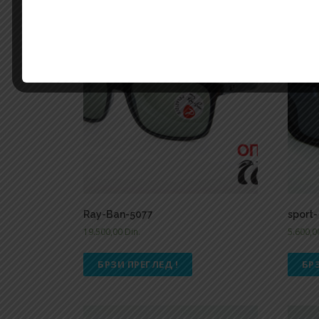
Ray-Ban-5077
sport-
19.500,00
Din.
5.600,
БРЗИ ПРЕГЛЕД !
БР