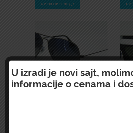
БРЗИ ПРЕГЛЕД !
БР
U izradi je novi sajt, mol
informacije o cenama i do
Ray-Ban-5049
Ray-B
26.400,00
Din.
22.600
БРЗИ ПРЕГЛЕД !
БР