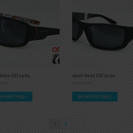
6002 OZI 19:63
sport-6002 OZI 22:50
00
Din.
5.600,00
Din.
ЗИ ПРЕГЛЕД !
БРЗИ ПРЕГЛЕД !
1
2
→