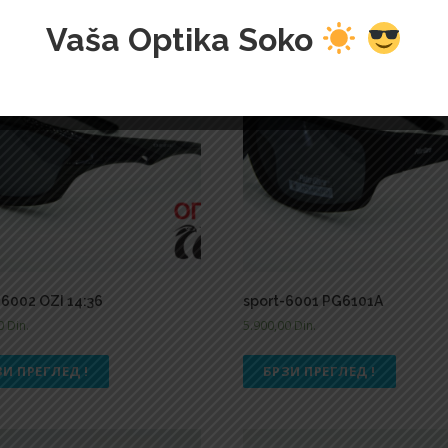
Vaša Optika Soko
 6002 OZI 14:36
sport-6001 PG6101A
00
Din.
5.900,00
Din.
ЗИ ПРЕГЛЕД !
БРЗИ ПРЕГЛЕД !